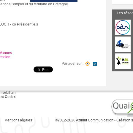
des
ent de l'emploi et du territoire en Bretagne.
Les rése
LOCH - co Président.e.s
Vannes
fession
Partager sur :
 morbihan
ent Cedex
Mentions légales
©2012-2026
Azimut Communication
-
Création s