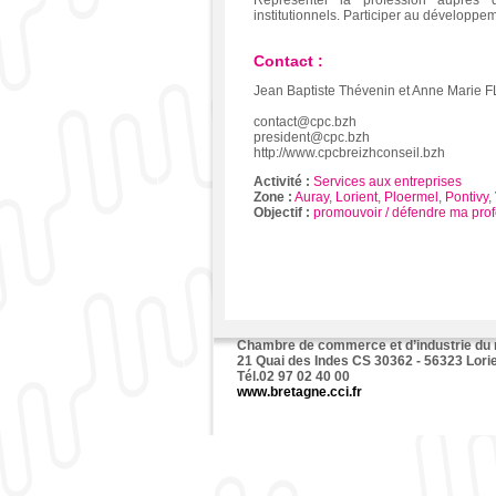
Représenter la profession auprès 
institutionnels. Participer au développem
Contact :
Jean Baptiste Thévenin et Anne Marie F
contact@cpc.bzh
president@cpc.bzh
http://www.cpcbreizhconseil.bzh
Activité :
Services aux entreprises
Zone :
Auray
,
Lorient
,
Ploermel
,
Pontivy
,
Objectif :
promouvoir / défendre ma pro
Chambre de commerce et d’industrie du
21 Quai des Indes CS 30362 - 56323 Lori
Tél.02 97 02 40 00
www.bretagne.cci.fr