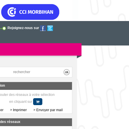
Rejoignez-nous sur
tion
outer des réseaux à votre sélection
en cliquant sur
her
> Imprimer
> Envoyer par mail
a des réseaux