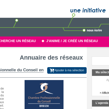
CHERCHE UN RÉSEAU
J'ANIME / JE CRÉÉ UN RÉSEAU
Annuaire des réseaux
Ajouter à ma sélection
Ma sélec
Aj
 de
la
> Affic
 du
nce
aux
L'agend
il.