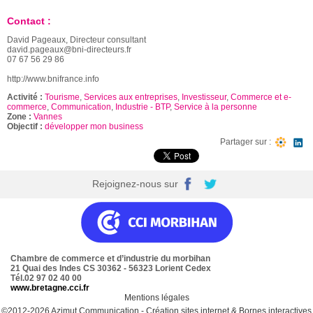
Contact :
David Pageaux, Directeur consultant
david.pageaux@bni-directeurs.fr
07 67 56 29 86
http://www.bnifrance.info
Activité :
Tourisme
,
Services aux entreprises
,
Investisseur
,
Commerce et e-
commerce
,
Communication
,
Industrie - BTP
,
Service à la personne
Zone :
Vannes
Objectif :
développer mon business
Partager sur :
Rejoignez-nous sur
Chambre de commerce et d’industrie du morbihan
21 Quai des Indes CS 30362 - 56323 Lorient Cedex
Tél.02 97 02 40 00
www.bretagne.cci.fr
Mentions légales
©2012-2026
Azimut Communication
-
Création sites internet
&
Bornes interactives