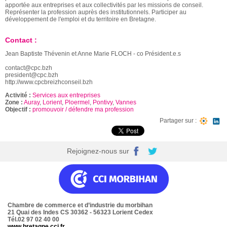
apportée aux entreprises et aux collectivités par les missions de conseil.
Représenter la profession auprès des institutionnels. Participer au
développement de l'emploi et du territoire en Bretagne.
Contact :
Jean Baptiste Thévenin et Anne Marie FLOCH - co Président.e.s
contact@cpc.bzh
president@cpc.bzh
http://www.cpcbreizhconseil.bzh
Activité :
Services aux entreprises
Zone :
Auray
,
Lorient
,
Ploermel
,
Pontivy
,
Vannes
Objectif :
promouvoir / défendre ma profession
Partager sur :
Rejoignez-nous sur
Chambre de commerce et d’industrie du morbihan
21 Quai des Indes CS 30362 - 56323 Lorient Cedex
Tél.02 97 02 40 00
www.bretagne.cci.fr