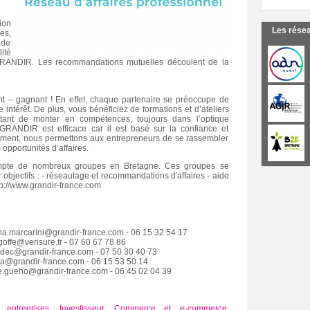
ion
Les rése
es,
ude
ité
 GRANDIR. Les recommandations mutuelles découlent de la
 – gagnant ! En effet, chaque partenaire se préoccupe de
re intérêt. De plus, vous bénéficiez de formations et d’ateliers
ttant de monter en compétences, toujours dans l’optique
 GRANDIR est efficace car il est basé sur la confiance et
ivement, nous permettons aux entrepreneurs de se rassembler
opportunités d’affaires.
ompte de nombreux groupes en Bretagne. Ces groupes se
 objectifs : - réseautage et recommandations d'affaires - aide
ttp://www.grandir-france.com
.marcarini@grandir-france.com - 06 15 32 54 17
goffe@verisure.fr - 07 60 67 78 86
dec@grandir-france.com - 07 50 30 40 73
a@grandir-france.com - 06 15 53 50 14
.gueho@grandir-france.com - 06 45 02 04 39
 entreprises
,
Investisseur
,
Commerce et e-commerce
,