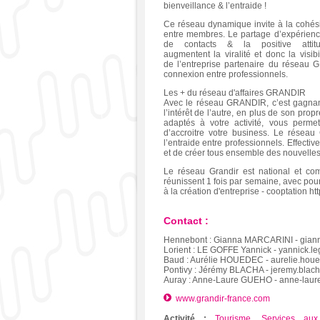
bienveillance & l’entraide !
Ce réseau dynamique invite à la cohés
entre membres. Le partage d’expérienc
de contacts & la positive attit
augmentent la viralité et donc la visibil
de l’entreprise partenaire du réseau
connexion entre professionnels.
Les + du réseau d'affaires GRANDIR
Avec le réseau GRANDIR, c’est gagnant
l’intérêt de l’autre, en plus de son prop
adaptés à votre activité, vous perme
d’accroitre votre business. Le réseau
l’entraide entre professionnels. Effect
et de créer tous ensemble des nouvelles 
Le réseau Grandir est national et c
réunissent 1 fois par semaine, avec pour
à la création d'entreprise - cooptation h
Contact :
Hennebont : Gianna MARCARINI - gianna
Lorient : LE GOFFE Yannick - yannick.le
Baud : Aurélie HOUEDEC - aurelie.houe
Pontivy : Jérémy BLACHA - jeremy.blach
Auray : Anne-Laure GUEHO - anne-laure
www.grandir-france.com
Activité :
Tourisme
,
Services aux