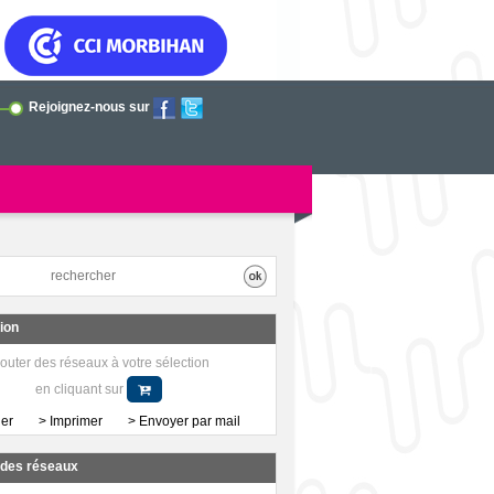
Rejoignez-nous sur
tion
outer des réseaux à votre sélection
en cliquant sur
her
> Imprimer
> Envoyer par mail
a des réseaux