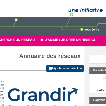
CHERCHE UN RÉSEAU
J'ANIME / JE CRÉÉ UN RÉSEAU
Annuaire des réseaux
Ajouter à ma sélection
Ma sélec
Aj
res
 de
ous
> Affic
eur
der
out
L'agend
ans
 la