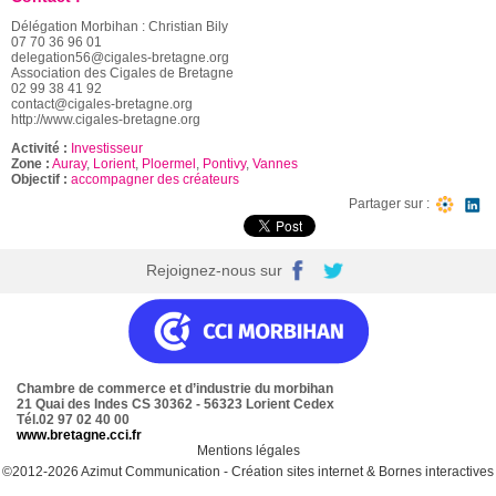
Délégation Morbihan : Christian Bily
07 70 36 96 01
delegation56@cigales-bretagne.org
Association des Cigales de Bretagne
02 99 38 41 92
contact@cigales-bretagne.org
http://www.cigales-bretagne.org
Activité :
Investisseur
Zone :
Auray
,
Lorient
,
Ploermel
,
Pontivy
,
Vannes
Objectif :
accompagner des créateurs
Partager sur :
Rejoignez-nous sur
Chambre de commerce et d’industrie du morbihan
21 Quai des Indes CS 30362 - 56323 Lorient Cedex
Tél.02 97 02 40 00
www.bretagne.cci.fr
Mentions légales
©2012-2026
Azimut Communication
-
Création sites internet
&
Bornes interactives