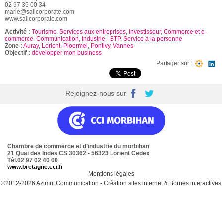
02 97 35 00 34
marie@sailcorporate.com
www.sailcorporate.com
Activité :
Tourisme
,
Services aux entreprises
,
Investisseur
,
Commerce et e-
commerce
,
Communication
,
Industrie - BTP
,
Service à la personne
Zone :
Auray
,
Lorient
,
Ploermel
,
Pontivy
,
Vannes
Objectif :
développer mon business
Partager sur :
Rejoignez-nous sur
Chambre de commerce et d’industrie du morbihan
21 Quai des Indes CS 30362 - 56323 Lorient Cedex
Tél.02 97 02 40 00
www.bretagne.cci.fr
Mentions légales
©2012-2026
Azimut Communication
-
Création sites internet
&
Bornes interactives