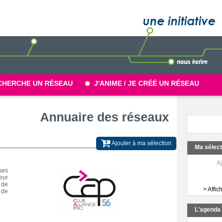
CHERCHE UN RÉSEAU
J'ANIME / JE CRÉÉ UN RÉSEAU
Annuaire des réseaux
Ajouter à ma sélection
Ma sélec
Aj
ses
eur
 de
> Affic
 de
L'agend