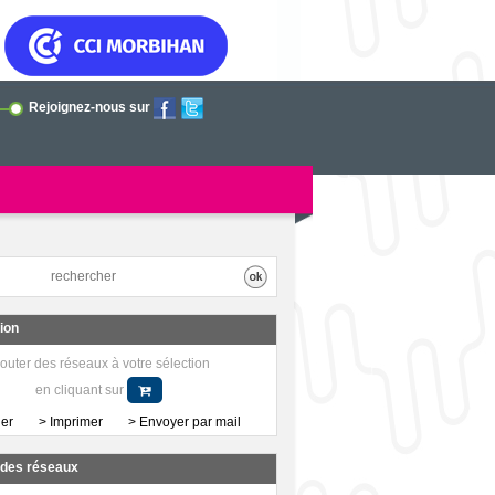
Rejoignez-nous sur
tion
outer des réseaux à votre sélection
en cliquant sur
her
> Imprimer
> Envoyer par mail
a des réseaux