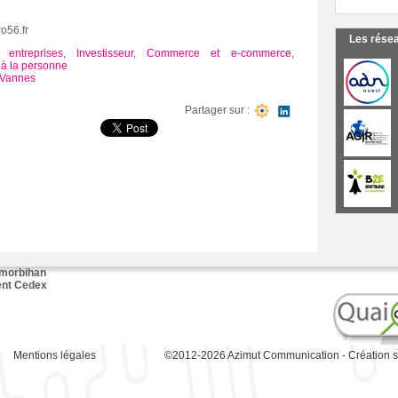
o56.fr
Les rése
 entreprises
,
Investisseur
,
Commerce et e-commerce
,
 à la personne
Vannes
Partager sur :
 morbihan
ent Cedex
Mentions légales
©2012-2026
Azimut Communication
-
Création s