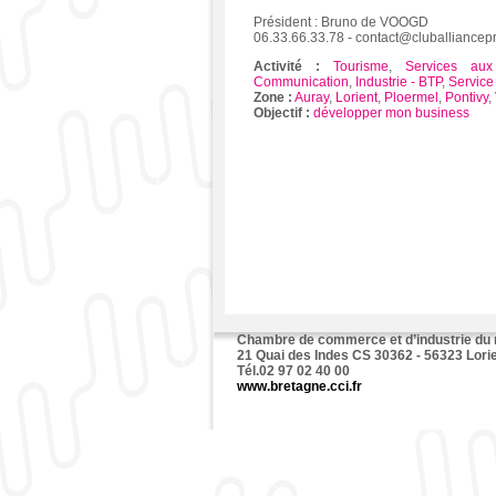
Président : Bruno de VOOGD
06.33.66.33.78 - contact@cluballiancepr
Activité :
Tourisme
,
Services aux
Communication
,
Industrie - BTP
,
Service
Zone :
Auray
,
Lorient
,
Ploermel
,
Pontivy
,
Objectif :
développer mon business
Chambre de commerce et d’industrie du
21 Quai des Indes CS 30362 - 56323 Lori
Tél.02 97 02 40 00
www.bretagne.cci.fr