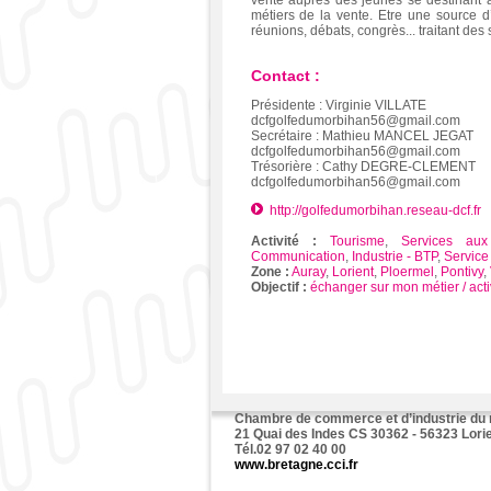
vente auprès des jeunes se destinant 
métiers de la vente. Etre une source 
réunions, débats, congrès... traitant des
Contact :
Présidente : Virginie VILLATE
dcfgolfedumorbihan56@gmail.com
Secrétaire : Mathieu MANCEL JEGAT
dcfgolfedumorbihan56@gmail.com
Trésorière : Cathy DEGRE-CLEMENT
dcfgolfedumorbihan56@gmail.com
http://golfedumorbihan.reseau-dcf.fr
Activité :
Tourisme
,
Services aux
Communication
,
Industrie - BTP
,
Service
Zone :
Auray
,
Lorient
,
Ploermel
,
Pontivy
,
Objectif :
échanger sur mon métier / acti
Chambre de commerce et d’industrie du
21 Quai des Indes CS 30362 - 56323 Lori
Tél.02 97 02 40 00
www.bretagne.cci.fr