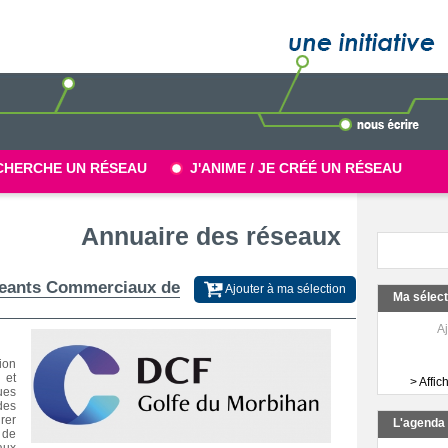
CHERCHE UN RÉSEAU
J'ANIME / JE CRÉÉ UN RÉSEAU
Annuaire des réseaux
Ajouter à ma sélection
Ma sélec
Aj
ion
 et
> Affic
ues
des
rer
L'agend
 de