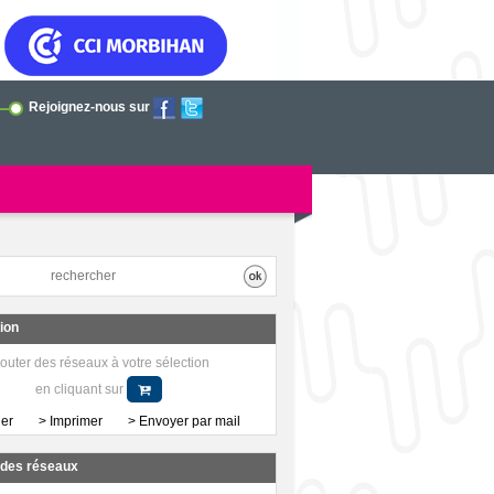
Rejoignez-nous sur
tion
outer des réseaux à votre sélection
en cliquant sur
her
> Imprimer
> Envoyer par mail
a des réseaux