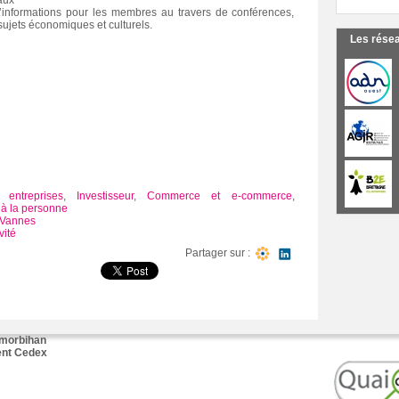
aux
d’informations pour les membres au travers de conférences,
 sujets économiques et culturels.
Les rése
 entreprises
,
Investisseur
,
Commerce et e-commerce
,
 à la personne
Vannes
vité
Partager sur :
 morbihan
ent Cedex