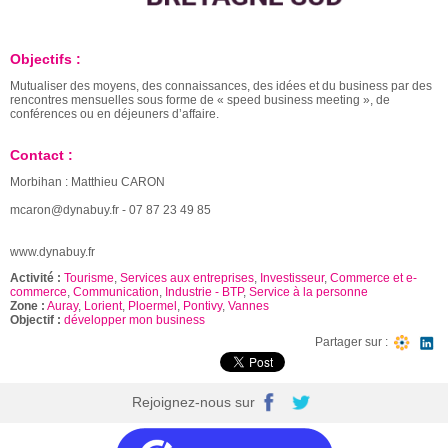
Objectifs :
Mutualiser des moyens, des connaissances, des idées et du business par des
rencontres mensuelles sous forme de « speed business meeting », de
conférences ou en déjeuners d’affaire.
Contact :
Morbihan : Matthieu CARON
mcaron@dynabuy.fr - 07 87 23 49 85
www.dynabuy.fr
Activité :
Tourisme
,
Services aux entreprises
,
Investisseur
,
Commerce et e-
commerce
,
Communication
,
Industrie - BTP
,
Service à la personne
Zone :
Auray
,
Lorient
,
Ploermel
,
Pontivy
,
Vannes
Objectif :
développer mon business
Partager sur :
Rejoignez-nous sur