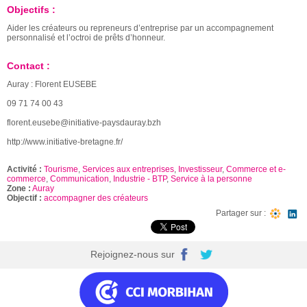
Objectifs :
Aider les créateurs ou repreneurs d’entreprise par un accompagnement
personnalisé et l’octroi de prêts d’honneur.
Contact :
Auray : Florent EUSEBE
09 71 74 00 43
florent.eusebe@initiative-paysdauray.bzh
http://www.initiative-bretagne.fr/
Activité :
Tourisme
,
Services aux entreprises
,
Investisseur
,
Commerce et e-
commerce
,
Communication
,
Industrie - BTP
,
Service à la personne
Zone :
Auray
Objectif :
accompagner des créateurs
Partager sur :
Rejoignez-nous sur