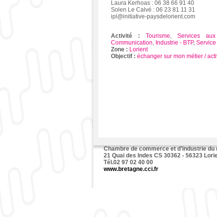
Laura Kerhoas : 06 38 66 91 40
Solen Le Calvé : 06 23 81 11 31
ipl@initiative-paysdelorient.com
Activité :
Tourisme
,
Services aux
Communication
,
Industrie - BTP
,
Service
Zone :
Lorient
Objectif :
échanger sur mon métier / acti
Chambre de commerce et d’industrie du
21 Quai des Indes CS 30362 - 56323 Lori
Tél.02 97 02 40 00
www.bretagne.cci.fr