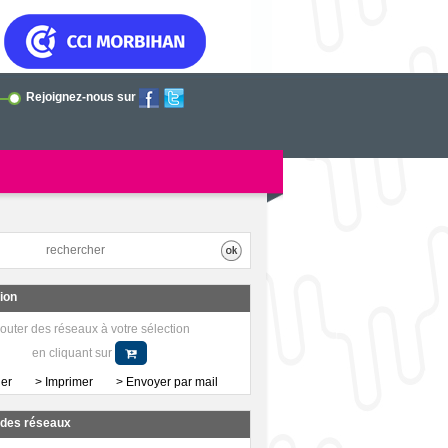
Rejoignez-nous sur
tion
outer des réseaux à votre sélection
en cliquant sur
her
> Imprimer
> Envoyer par mail
a des réseaux