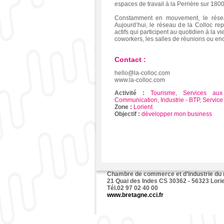
espaces de travail à la Perrière sur 180
Constamment en mouvement, le réseau
Aujourd’hui, le réseau de la Colloc re
actifs qui participent au quotidien à la vi
coworkers, les salles de réunions ou en
Contact :
hello@la-colloc.com
www.la-colloc.com
Activité :
Tourisme
,
Services aux
Communication
,
Industrie - BTP
,
Service
Zone :
Lorient
Objectif :
développer mon business
Chambre de commerce et d’industrie du
21 Quai des Indes CS 30362 - 56323 Lori
Tél.02 97 02 40 00
www.bretagne.cci.fr