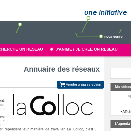
CHERCHE UN RÉSEAU
J'ANIME / JE CRÉÉ UN RÉSEAU
Annuaire des réseaux
Ajouter à ma sélection
Ma sélec
Aj
nt,
’un
nue
> Affic
est
 un
L'agend
00
s” repensent leur manière de travailler. La Colloc, c’est 3