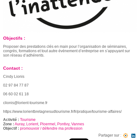
Objectifs :
Proposer des prestations clés en main pour l’organisation de séminaires,
congrès, formations et tout autre événement d’entreprise en s’appuyant sur
son réseau d’adhérents.
Contact :
Cindy Lionis
02 97 84 77 87
06 60 02 61 18
clionis@lorient-tourisme.fr
https://www.
lorientbretagnesudtourisme.fr/
fr/pratique/tourisme-affaires/
Activité :
Tourisme
Zone :
Auray
,
Lorient
,
Ploermel
,
Pontivy
,
Vannes
Objectif :
promouvoir / défendre ma profession
Partager sur :