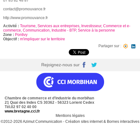
07 83 82 48 87
contact@promouvance.fr
http://www.promouvance.fr
Activité :
Tourisme
,
Services aux entreprises
,
Investisseur
,
Commerce et e-
commerce
,
Communication
,
Industrie - BTP
,
Service à la personne
Zone :
Pontivy
Objectif :
m'impliquer sur le territoire
Partager sur :
Rejoignez-nous sur
Chambre de commerce et d’industrie du morbihan
21 Quai des Indes CS 30362 - 56323 Lorient Cedex
Tél.02 97 02 40 00
www.bretagne.cci.fr
Mentions légales
©2012-2026
Azimut Communication
-
Création sites internet
&
Bornes interactives